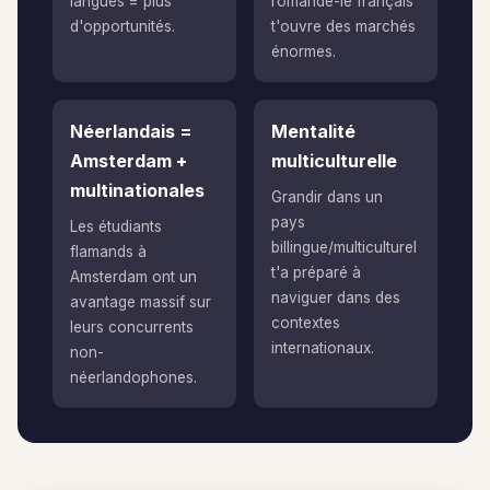
langues = plus
romande-le français
d'opportunités.
t'ouvre des marchés
énormes.
Néerlandais =
Mentalité
Amsterdam +
multiculturelle
multinationales
Grandir dans un
pays
Les étudiants
billingue/multiculturel
flamands à
t'a préparé à
Amsterdam ont un
naviguer dans des
avantage massif sur
contextes
leurs concurrents
internationaux.
non-
néerlandophones.