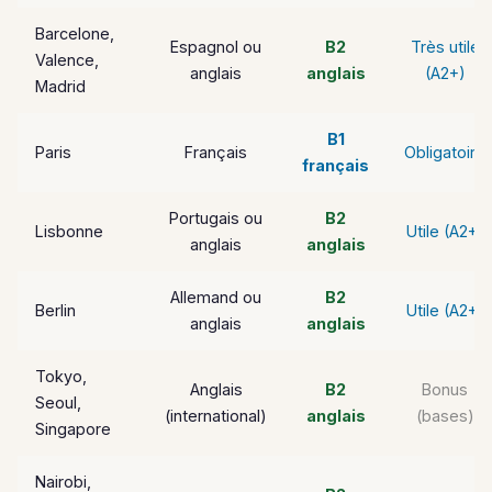
Barcelone,
Espagnol ou
B2
Très utile
Valence,
anglais
anglais
(A2+)
Madrid
B1
Paris
Français
Obligatoire
français
Portugais ou
B2
Lisbonne
Utile (A2+)
anglais
anglais
Allemand ou
B2
Berlin
Utile (A2+)
anglais
anglais
Tokyo,
Anglais
B2
Bonus
Seoul,
(international)
anglais
(bases)
Singapore
Nairobi,