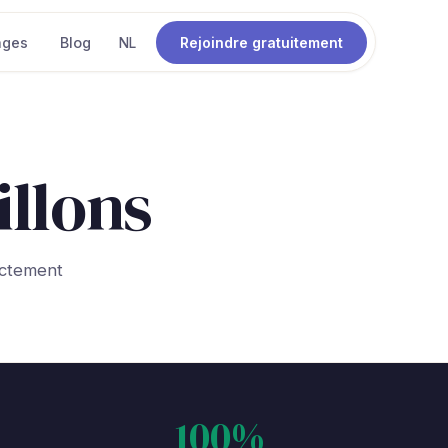
ages
Blog
Rejoindre gratuitement
NL
llons
actement
100%