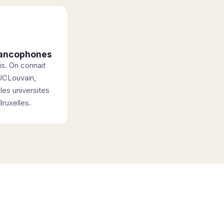
francophones
s. On connait
UCLouvain,
les universites
Bruxelles.