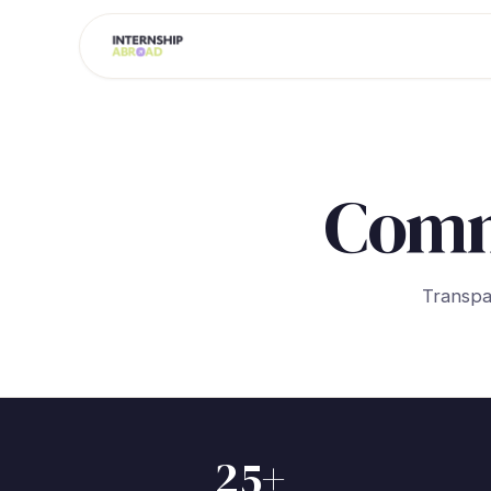
Comm
Transpa
25+