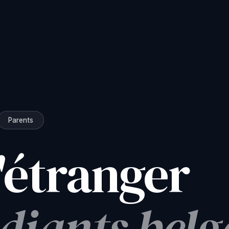
Parents
l'étranger
diants belg