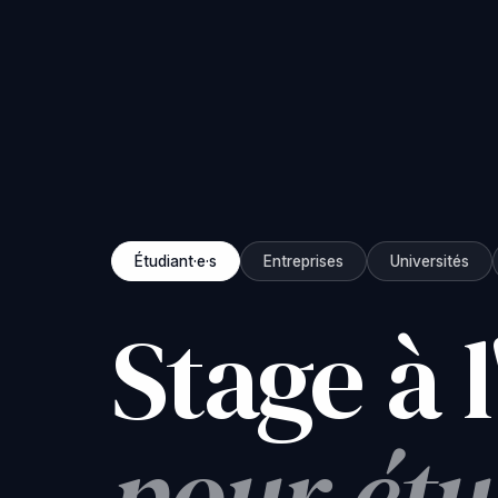
Étudiant·e·s
Entreprises
Universités
Stage à 
pour étu