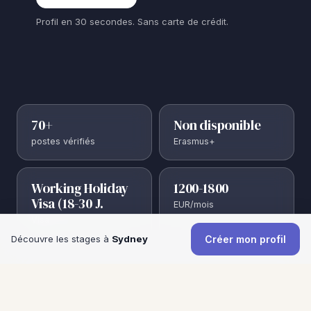
Profil en 30 secondes. Sans carte de crédit.
70+
Non disponible
postes vérifiés
Erasmus+
Working Holiday
1200-1800
Visa (18-30 J.
EUR/mois
Visa
Découvre les stages à
Sydney
Créer mon profil