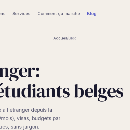
ons
Services
Comment ça marche
Blog
Accueil
/
Blog
anger:
étudiants belges
e à l'étranger depuis la
mois), visas, budgets par
ues, sans jargon.