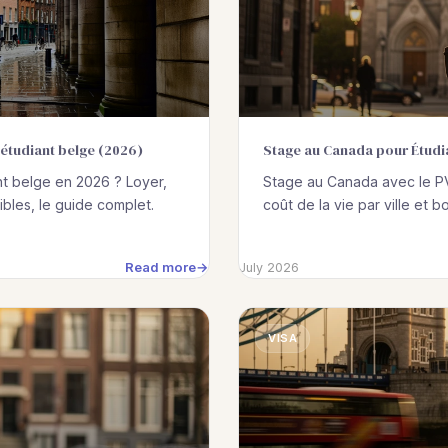
 étudiant belge (2026)
Stage au Canada pour Étudia
nt belge en 2026 ? Loyer,
Stage au Canada avec le PVT
les, le guide complet.
coût de la vie par ville et
Read more
July 2026
VISA