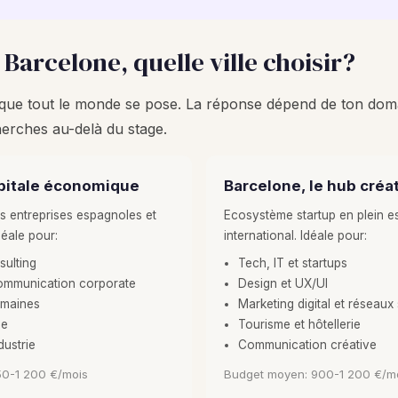
Barcelone, quelle ville choisir?
n que tout le monde se pose. La réponse dépend de ton dom
herches au-delà du stage.
apitale économique
Barcelone, le hub créat
s entreprises espagnoles et
Ecosystème startup en plein es
déale pour:
international. Idéale pour:
sulting
Tech, IT et startups
communication corporate
Design et UX/UI
umaines
Marketing digital et réseaux
ue
Tourisme et hôtellerie
dustrie
Communication créative
50-1 200 €/mois
Budget moyen: 900-1 200 €/m