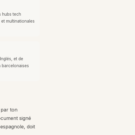
s hubs tech
et multinationales
Inglés, et de
 barcelonaises
 par ton
document signé
 espagnole, doit