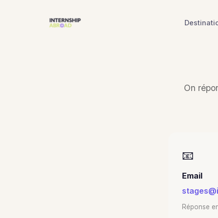
Destinati
On répo
📧
Email
stages@i
Réponse en