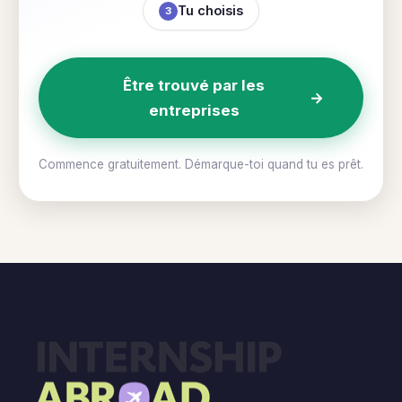
Tu choisis
3
Être trouvé par les
→
entreprises
Commence gratuitement. Démarque-toi quand tu es prêt.