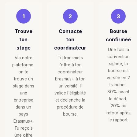
1
2
3
Trouve
Contacte
Bourse
ton
ton
confirmée
stage
coordinateur
Une fois la
convention
Via notre
Tu transmets
signée, la
plateforme,
l'offre à ton
bourse est
on te
coordinateur
versée en 2
trouve un
Erasmus+ à ton
tranches:
stage dans
université. Il
80% avant
une
valide l'éligibilité
le départ,
entreprise
et déclenche la
20% au
dans un
procédure de
retour après
pays
bourse.
le rapport.
Erasmus+.
Tu reçois
une offre