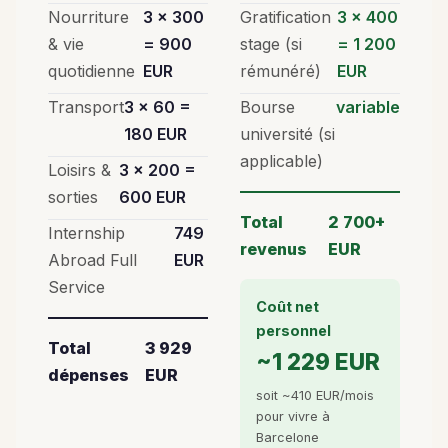
Nourriture
3 × 300
Gratification
3 × 400
& vie
= 900
stage (si
= 1 200
quotidienne
EUR
rémunéré)
EUR
Transport
3 × 60 =
Bourse
variable
180 EUR
université (si
applicable)
Loisirs &
3 × 200 =
sorties
600 EUR
Total
2 700+
Internship
749
revenus
EUR
Abroad Full
EUR
Service
Coût net
personnel
Total
3 929
~1 229 EUR
dépenses
EUR
soit ~410 EUR/mois
pour vivre à
Barcelone