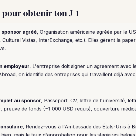
 pour obtenir ton J-1
 sponsor agréé
, Organisation américaine agréée par le U
, Cultural Vistas, InterExchange, etc.). Elles gèrent la pape
ve.
on employeur
, L'entreprise doit signer un agreement avec l
Abroad, on identifie des entreprises qui travaillent déjà av
mplet au sponsor
, Passeport, CV, lettre de l'université, let
, preuve de fonds (~1 000 USD requis), couverture médica
consulaire
, Rendez-vous à l'Ambassade des États-Unis à Br
 bien, mais le taux d'approbation pour les stagiaires belges 