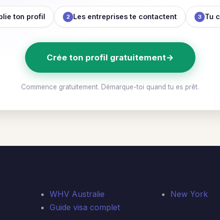
lie ton profil
Les entreprises te contactent
Tu c
2
3
Crée ton profil gratuitement
→
Commence gratuitement. Démarque-toi quand tu es prêt.
Articles liés
Destinatio
WHV Australie
New York
Guide visa complet