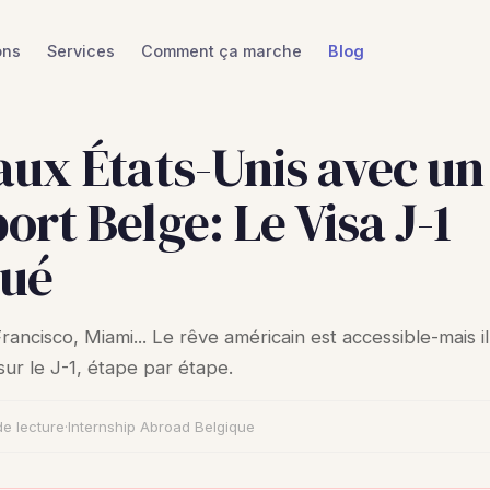
ons
Services
Comment ça marche
Blog
aux États-Unis avec un
ort Belge: Le Visa J-1
qué
ancisco, Miami... Le rêve américain est accessible-mais il
sur le J-1, étape par étape.
de lecture
·
Internship Abroad Belgique