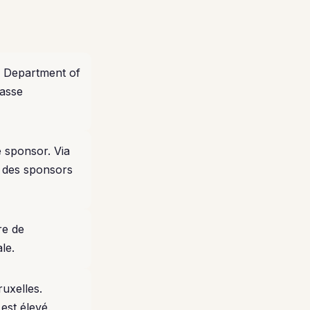
S Department of
rasse
e sponsor. Via
ec des sponsors
tre de
le.
uxelles.
est élevé.