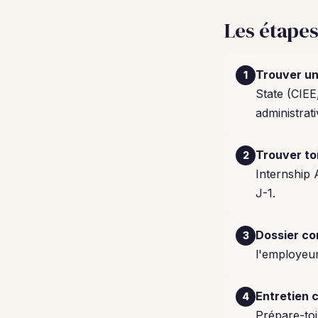
Les étapes
Trouver un
1
State (CIEE
administrati
Trouver t
2
Internship 
J-1.
Dossier co
3
l'employeur
Entretien 
4
Prépare-toi