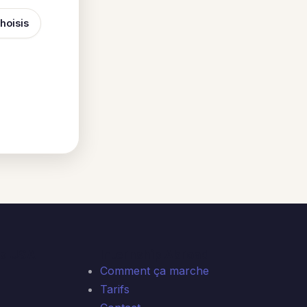
hoisis
ns USA
Internship Abroad
Comment ça marche
Tarifs