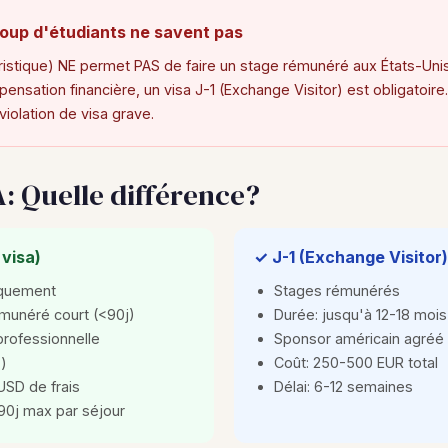
oup d'étudiants ne savent pas
ristique) NE permet PAS de faire un stage rémunéré aux États-Unis
nsation financière, un visa J-1 (Exchange Visitor) est obligatoire.
violation de visa grave.
A: Quelle différence?
visa)
✓ J-1 (Exchange Visitor)
iquement
Stages rémunérés
munéré court (<90j)
Durée: jusqu'à 12-18 mois
professionnelle
Sponsor américain agréé 
)
Coût: 250-500 EUR total
 USD de frais
Délai: 6-12 semaines
 90j max par séjour