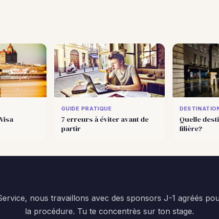
GUIDE PRATIQUE
DESTINATIO
Visa
7 erreurs à éviter avant de
Quelle desti
partir
filière?
On gère ton J-1 de A à Z
 Service, nous travaillons avec des sponsors J-1 agréés pou
la procédure. Tu te concentrès sur ton stage.