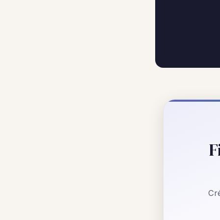
F
Cré