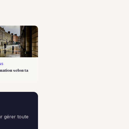
NS
nation selon ta
r gérer toute