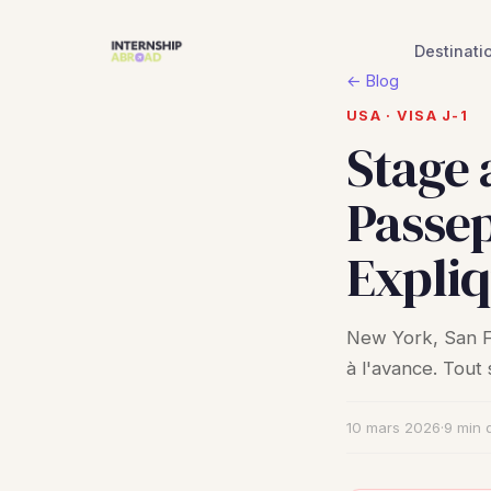
Destinati
← Blog
USA · VISA J-1
Stage 
Passep
Expli
New York, San Fr
à l'avance. Tout 
10 mars 2026
·
9 min 