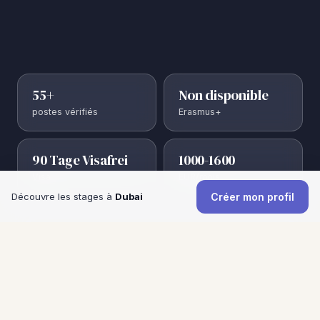
55+
Non disponible
postes vérifiés
Erasmus+
90 Tage Visafrei
1000-1600
Visa
EUR/mois
Découvre les stages à
Dubai
Créer mon profil